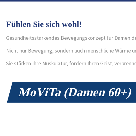
Fühlen Sie sich wohl!
Gesundheitsstärkendes Bewegungskonzept für Damen der 
Nicht nur Bewegung, sondern auch menschliche Wärme und
Sie stärken Ihre Muskulatur, fordern Ihren Geist, verbren
MoViTa (Damen 60+)
Saison
Standort
Wochentag
beginnt
2026
Bad Nenndorf
Dienstag
09:30
2026
Barsinghausen
Mittwoch
11:00