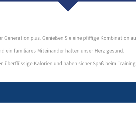
Generation plus. Genießen Sie eine pfiffige Kombination a
 ein familiäres Miteinander halten unser Herz gesund.
nen überflüssige Kalorien und haben sicher Spaß beim Training
endet
Zahlbetrag
10:30
ab € 12.00
zur Anmeldung
12:00
ab € 12.00
zur Anmeldung