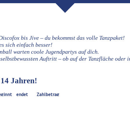
Discofox bis Jive – du bekommst das volle Tanzpaket!
s sich einfach besser!
nball warten coole Jugendpartys auf dich.
selbstbewussten Auftritt – ob auf der Tanzfläche oder 
 14 Jahren!
eginnt
endet
Zahlbetrag
7:00
18:15
€ 49.00
zur Anmeldung
7:00
18:15
€ 49.00
zur Anmeldung
7:00
18:15
€ 49.00
zur Anmeldung