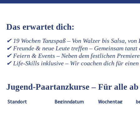
Das erwartet dich:
✔
19 Wochen Tanzspaß
– Von Walzer bis Salsa, von 
✔
Freunde & neue Leute treffen
– Gemeinsam tanzt e
✔
Feiern & Events
– Neben dem festlichen Premiere
✔
Life-Skills inklusive
– Wir coachen dich für einen 
Jugend-Paartanzkurse – Für alle ab
Standort
Beginndatum
Wochentag
b
Bad Nenndorf
18.09.2026
Freitag
1
Barsinghausen
16.09.2026
Mittwoch
1
Barsinghausen
17.09.2026
Donnerstag
1