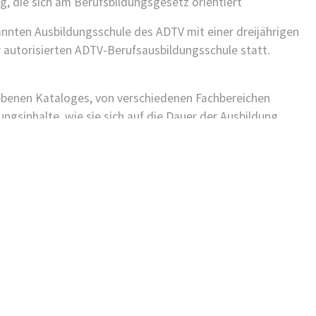
g, die sich am Berufsbildungsgesetz orientiert
kannten Ausbildungsschule des ADTV mit einer dreijährigen
er autorisierten ADTV-Berufsausbildungsschule statt.
ebenen Kataloges, von verschiedenen Fachbereichen
ngsinhalte, wie sie sich auf die Dauer der Ausbildung
Impressum
Datenschutz
AGB für Verträge ab 01.03.2022
r
AGB für Verträge vor 01.03.2022
Widerrufsrecht
Ausbildung
Kündigung
Vertrag widerrufen