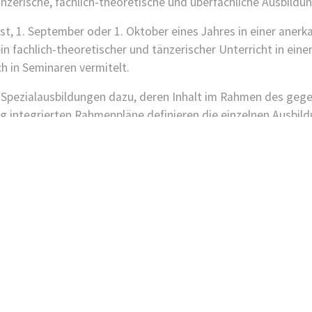
nzerische, fachlich-theoretische und überfachliche Ausbildun
ust, 1. September oder 1. Oktober eines Jahres in einer aner
ein fachlich-theoretischer und tänzerischer Unterricht in ein
h in Seminaren vermitelt.
 Spezialausbildungen dazu, deren Inhalt im Rahmen des geg
g integrierten Rahmenpläne definieren die einzelnen Ausbildu
Öffnungszeiten
Tanzschule:
tstraße 11
2 Bad Nenndorf
Mo-Fr: 14:30 - 23:00 Uh
Sa: wechselnd
05) 522 888
So: ab 13:30 Uhr
Büro:
(at)tanzschule-