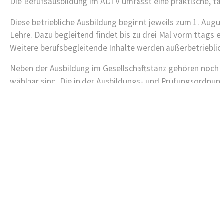
Die Berufsausbildung im ADTV umfasst eine praktische, tä
Diese betriebliche Ausbildung beginnt jeweils zum 1. Aug
Lehre. Dazu begleitend findet bis zu drei Mal vormittags 
Weitere berufsbegleitende Inhalte werden außerbetrieblic
Neben der Ausbildung im Gesellschaftstanz gehören noch
wählbar sind. Die in der Ausbildungs- und Prüfungsordnun
verteilen.
Barsinghausen
Bad Nenndorf
Volkers Hof 5
Haup
30890 Barsinghausen
3154
(05105) 522 888
(051
info(at)tanzschule-
info