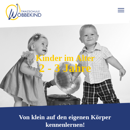
Zum Hauptinhalt springen
Kinder im Alter
2 - 3 Jahre
Von klein auf den eigenen Körper
kennenlernen!