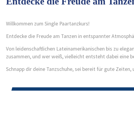
Entdecke die Freude am Tanze
Willkommen zum Single Paartanzkurs!
Entdecke die Freude am Tanzen in entspannter Atmosphär
Von leidenschaftlichen Lateinamerikanischen bis zu elega
zusammen, und wer weiß, vielleicht entsteht dabei eine 
Schnapp dir deine Tanzschuhe, sei bereit für gute Zeiten
Singles Einsteiger
Saison
Standort
Wochentag
beginnt
Es liegen derzeit keine Daten vor.