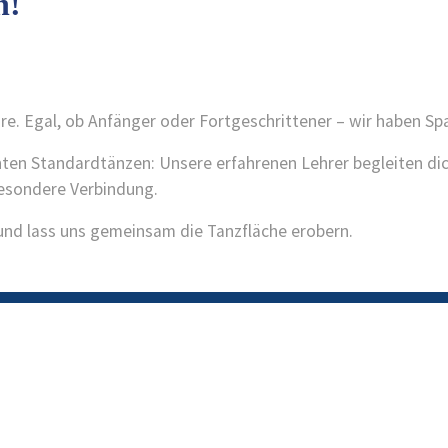
n!
e. Egal, ob Anfänger oder Fortgeschrittener – wir haben S
nten Standardtänzen: Unsere erfahrenen Lehrer begleiten dich
besondere Verbindung.
, und lass uns gemeinsam die Tanzfläche erobern.
endet
Zahlbetrag