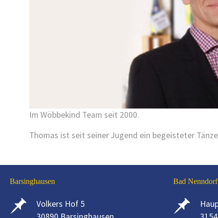
Im Wöbbekind Team seit 2000.
Thomas ist seit seiner Jugend ein begeisteter Tänz
Barsinghausen
Bad Nenndorf
Volkers Hof 5
Haup
30890 Barsinghausen
3154