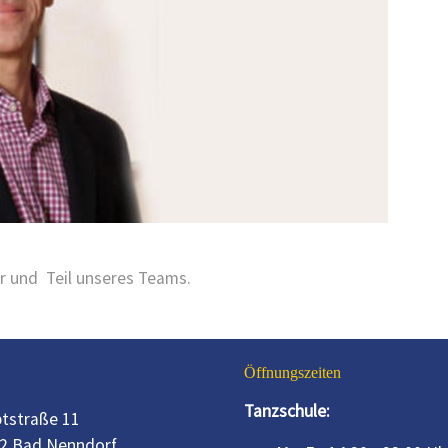
er und Teil unseres Teams.
Öffnungszeiten
Tanzschule:
tstraße 11
2 Bad Nenndorf