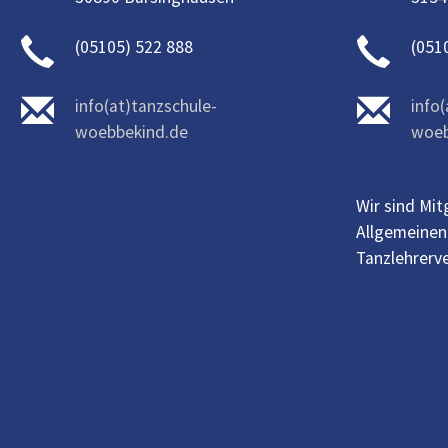
(05105) 522 888
(051
info(at)tanzschule-
info
woebbekind.de
woeb
Wir sind Mit
Allgemeinen
Tanzlehrerve